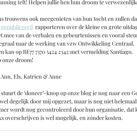
panning telt! Helpen jullie hen hun droom te verwezenlij
ns trouwens ook meegenieten van hun tocht en zullen dag
 gepubliceerd
  rapporteren over de kleine en grote uitd
iet mee van de verhalen en gebeurtenissen en vooral steu
tegraal naar de werking van vzw Ontwikkeling Centraal.
en kan op BE77 7370 5424 2342 met vermelding Santiago.
 onze droom! 
 Ann, Els, Katrien & Anne
 stuurt de ‘doneer’-knop op onze blog je nog naar een 
el degelijk door mij opgezet, maar is nog niet helemaal ‘
r wordt nog gecontroleerd door hun organisatie, dat 
s overschrijven is wel mogelijk, en zónder kosten.