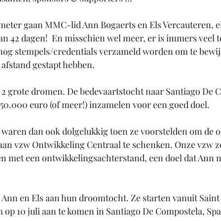
ometer gaan MMC-lid Ann Bogaerts en Els Vercauteren, el
van 42 dagen!  En misschien wel meer, er is immers veel 
nog stempels/credentials verzameld worden om te bewijz
e afstand gestapt hebben.
 2 grote dromen. De bedevaartstocht naar Santiago De C
50.000 euro (of meer!) inzamelen voor een goed doel.
 waren dan ook dolgelukkig toen ze voorstelden om de o
an vzw Ontwikkeling Centraal te schenken. Onze vzw zet
n met een ontwikkelingsachterstand, een doel dat Ann n
 Ann en Els aan hun droomtocht. Ze starten vanuit Saint 
m op 10 juli aan te komen in Santiago De Compostela, Spa