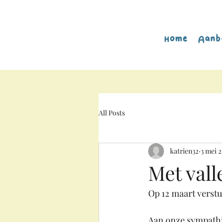
Home
Aanb
All Posts
katrien32
3 mei 
Met vall
Op 12 maart verst
Aan onze sympathi