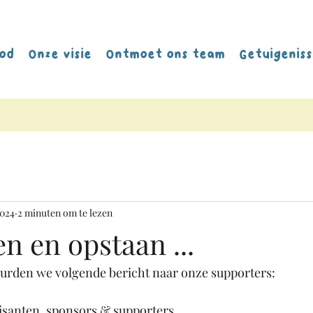
od
Onze visie
Ontmoet ons team
Getuigenis
2024
2 minuten om te lezen
en en opstaan ...
uurden we volgende bericht naar onze supporters:
santen, sponsors & supporters …