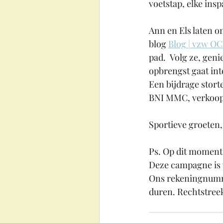
voetstap, elke ins
Ann en Els laten o
blog 
Blog | vzw OC
pad.  Volg ze, gen
opbrengst gaat in
Een bijdrage stort
BNI MMC, verkoop
Sportieve groeten,
Ps. Op dit moment
Deze campagne is w
Ons rekeningnumme
duren. Rechtstreek