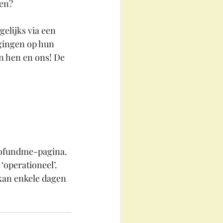
ken?
elijks via een 
agingen op hun 
n hen en ons! De 
Gofundme-pagina. 
operationeel’. 
kan enkele dagen 