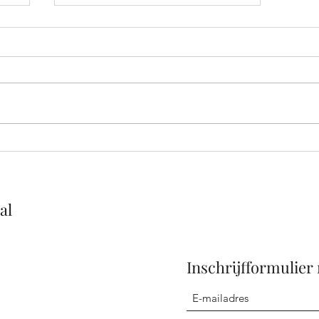
Ontdekkingstocht in Burgos:
Een Dag vol Avonturen en
Genot voor Ann en Els
al
Inschrijfformulier